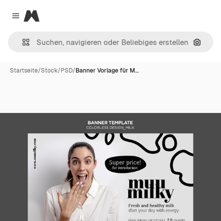
Magnific
Close menu
Nach B
Startseite
/
Stock
/
PSD
/
Banner Vorlage für M…