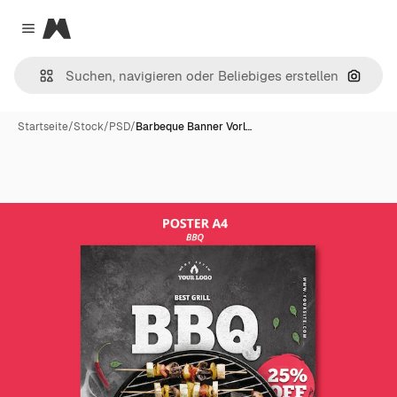
Magnific
Close menu
Nach B
Startseite
/
Stock
/
PSD
/
Barbeque Banner Vorl…