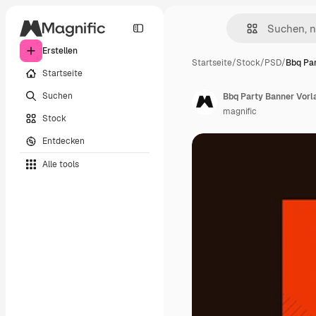
Erstellen
Startseite
/
Stock
/
PSD
/
Bbq Par
Startseite
Suchen
Bbq Party Banner Vorl
magnific
Stock
Entdecken
Alle tools