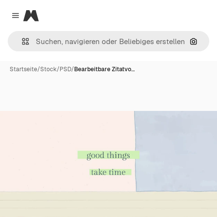
Magnific
Close menu
Nach B
Startseite
/
Stock
/
PSD
/
Bearbeitbare Zitatvo…