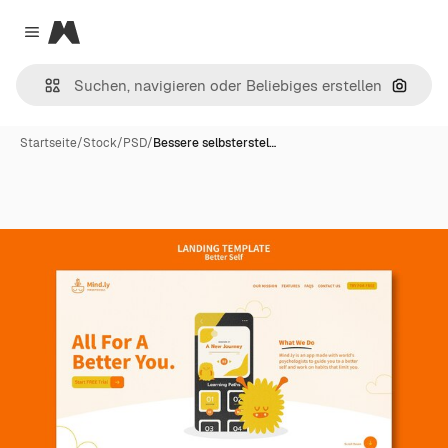
Magnific
Close menu
Nach B
Startseite
/
Stock
/
PSD
/
Bessere selbsterstel…