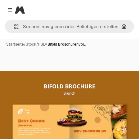
Magnific
Close menu
Nach B
Startseite
/
Stock
/
PSD
/
Bifold Broschürenvor…