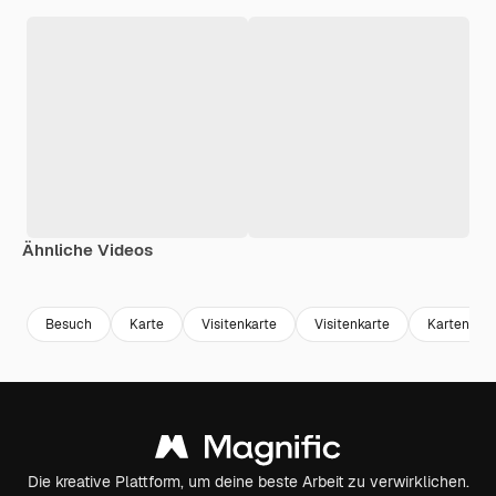
Ähnliche Videos
Premium
Premium
Premium
Premium
Besuch
Karte
Visitenkarte
Visitenkarte
Kartensch
Die kreative Plattform, um deine beste Arbeit zu verwirklichen.