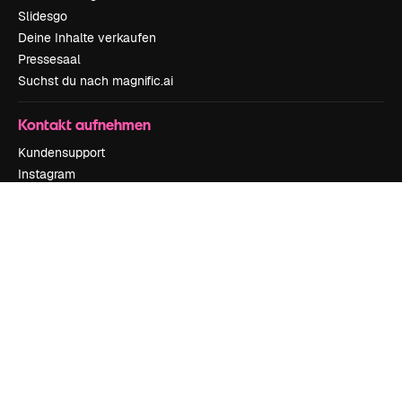
Slidesgo
Deine Inhalte verkaufen
Pressesaal
Suchst du nach magnific.ai
Kontakt aufnehmen
Kundensupport
Instagram
YouTube
LinkedIn
TikTok
Discord
X
Reddit
Copyright © 2010-
2026
Freepik Company S.L.U.
Alle Rechte vorbehalten
.