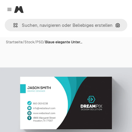
Magnific
Close menu
Nach B
Startseite
/
Stock
/
PSD
/
Blaue elegante Unter…