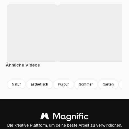
Ähnliche Videos
Premium
Premium
Premium
Premium
Generiert v
Natur
ästhetisch
Purpur
Sommer
Garten
Frü
Die kreative Plattform, um deine beste Arbeit zu verwirklichen.