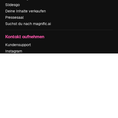
Slidesgo
Deine Inhalte verkaufen
Pressesaal
Suchst du nach magnific.ai
Kontakt aufnehmen
Kundensupport
Instagram
YouTube
LinkedIn
TikTok
Discord
X
Reddit
Copyright © 2010-
2026
Freepik Company S.L.U.
Alle Rechte vorbehalten
.