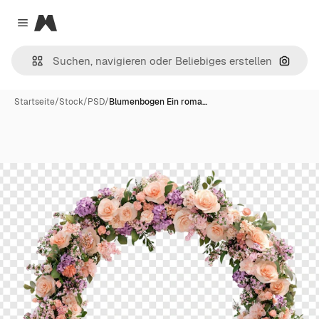
Magnific
Close menu
Nach B
Startseite
/
Stock
/
PSD
/
Blumenbogen Ein roma…