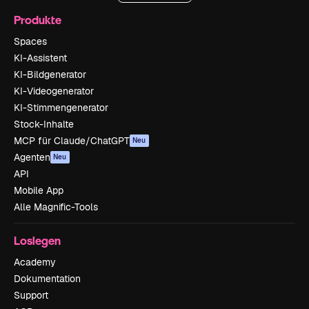
Produkte
Spaces
KI-Assistent
KI-Bildgenerator
KI-Videogenerator
KI-Stimmengenerator
Stock-Inhalte
MCP für Claude/ChatGPT
Neu
Agenten
Neu
API
Mobile App
Alle Magnific-Tools
Loslegen
Academy
Dokumentation
Support