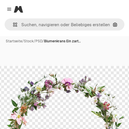
Magnific
Close menu
Nach B
Startseite
/
Stock
/
PSD
/
Blumenkrans Ein zart…