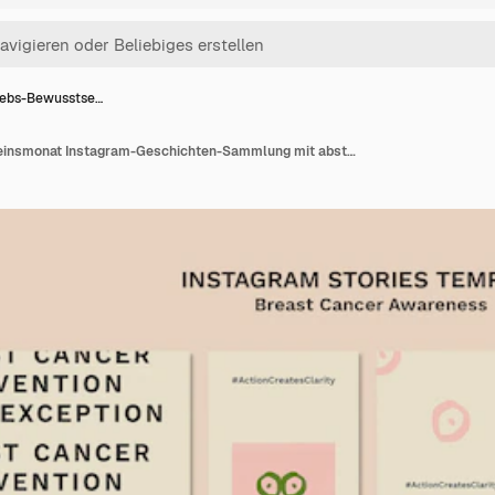
rebs-Bewusstse…
Brustkrebs-Bewusstseinsmonat Instagram-Geschichten-Sammlung mit abstrakten weiblichen Figuren