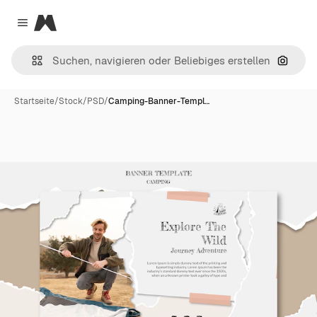
Magnific
Close menu
Nach B
Startseite
/
Stock
/
PSD
/
Camping-Banner-Templ…