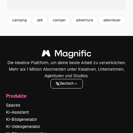
camping
zelt
camper
adventure
abenteuer
n
Die kreative Plattform, um deine beste Arbeit zu verwirklichen.
Mehr als 1 Million Abonnenten unter Kreativen, Unternehmen,
Agenturen und Studios.
Deutsch
Produkte
Spaces
KI-Assistent
KI-Bildgenerator
KI-Videogenerator