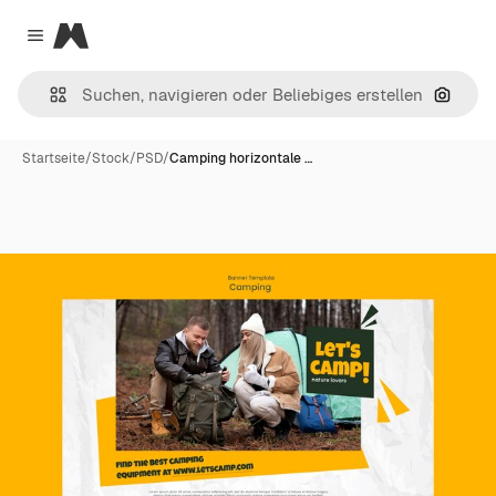
Magnific
Close menu
Nach B
Startseite
/
Stock
/
PSD
/
Camping horizontale …