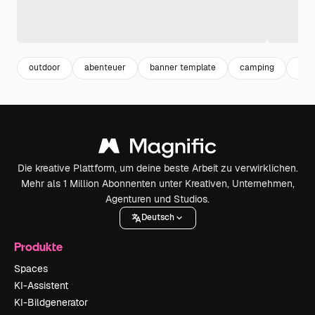
outdoor
abenteuer
banner template
camping
adv
Die kreative Plattform, um deine beste Arbeit zu verwirklichen.
Mehr als 1 Million Abonnenten unter Kreativen, Unternehmen,
Agenturen und Studios.
Deutsch
Produkte
Spaces
KI-Assistent
KI-Bildgenerator