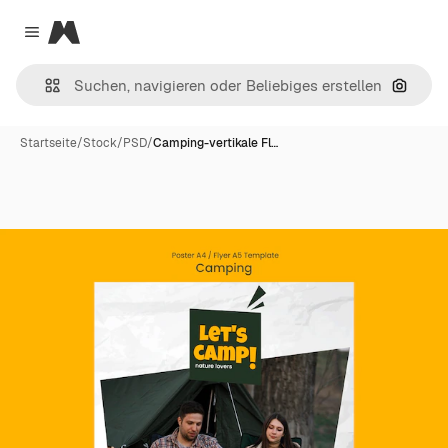
Magnific
Close menu
Nach B
Startseite
/
Stock
/
PSD
/
Camping-vertikale Fl…