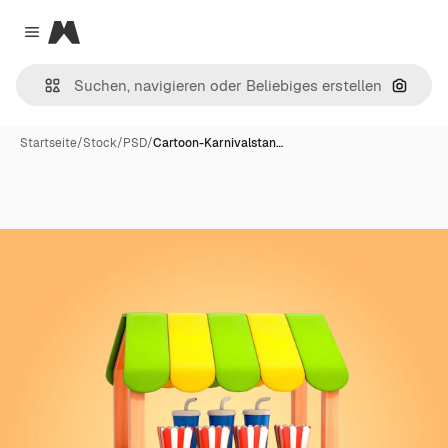
Magnific
Close menu
Nach B
Startseite
/
Stock
/
PSD
/
Cartoon-Karnivalstan…