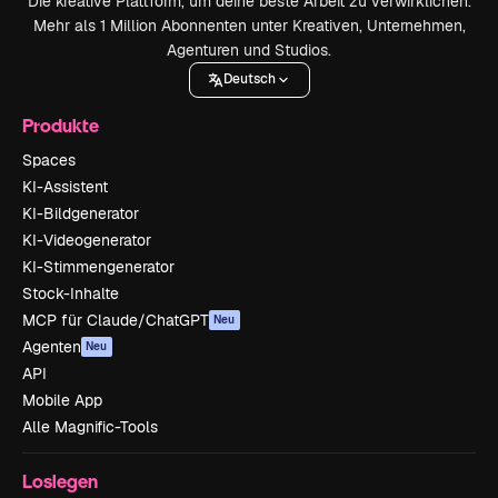
Die kreative Plattform, um deine beste Arbeit zu verwirklichen.
Mehr als 1 Million Abonnenten unter Kreativen, Unternehmen,
Agenturen und Studios.
Deutsch
Produkte
Spaces
KI-Assistent
KI-Bildgenerator
KI-Videogenerator
KI-Stimmengenerator
Stock-Inhalte
MCP für Claude/ChatGPT
Neu
Agenten
Neu
API
Mobile App
Alle Magnific-Tools
Loslegen