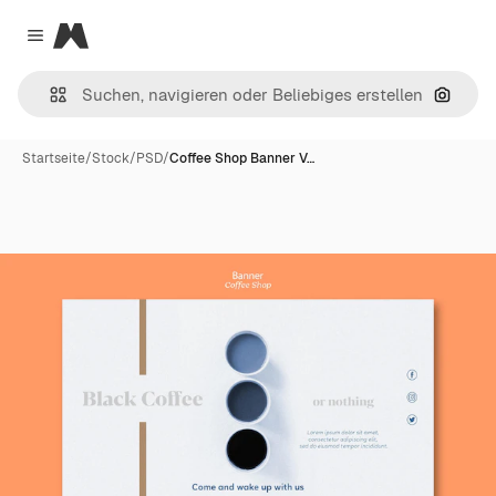
Magnific
Close menu
Nach B
Startseite
/
Stock
/
PSD
/
Coffee Shop Banner V…