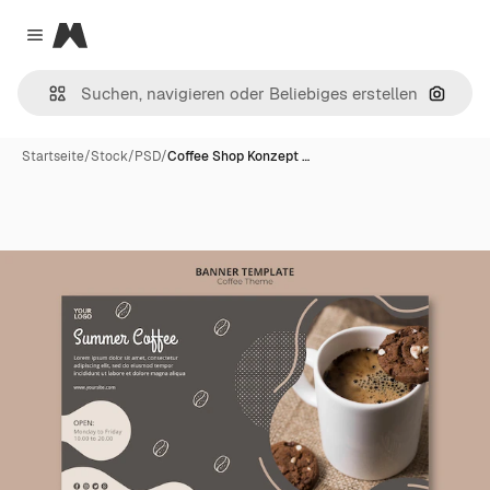
Magnific
Close menu
Nach B
Startseite
/
Stock
/
PSD
/
Coffee Shop Konzept …