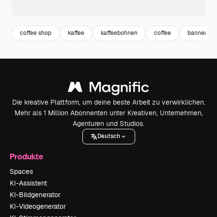
coffee shop
kaffee
kaffeebohnen
coffee
banner te
Die kreative Plattform, um deine beste Arbeit zu verwirklichen.
Mehr als 1 Million Abonnenten unter Kreativen, Unternehmen,
Agenturen und Studios.
Deutsch
Produkte
Spaces
KI-Assistent
KI-Bildgenerator
KI-Videogenerator