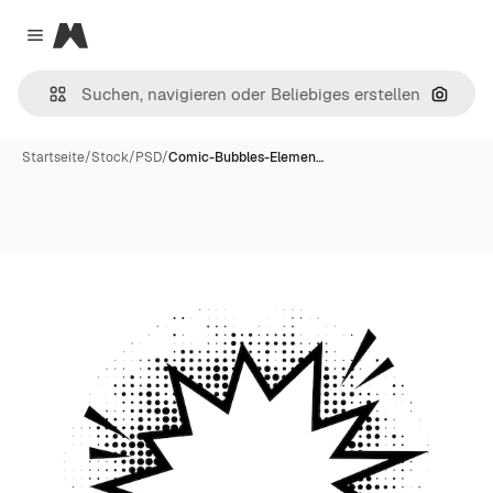
Magnific
Close menu
Nach B
Startseite
/
Stock
/
PSD
/
Comic-Bubbles-Elemen…