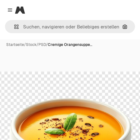
Magnific
Close menu
Nach B
Startseite
/
Stock
/
PSD
/
Cremige Orangensuppe…