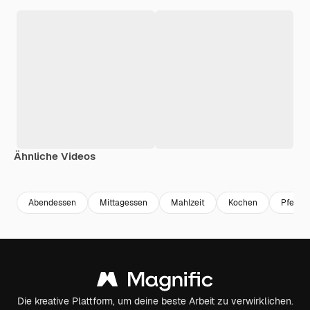
Ähnliche Videos
Premium
Premium
Generiert von KI
Premium
Premium
Generiert v
Abendessen
Mittagessen
Mahlzeit
Kochen
Pfeffer
Die kreative Plattform, um deine beste Arbeit zu verwirklichen.