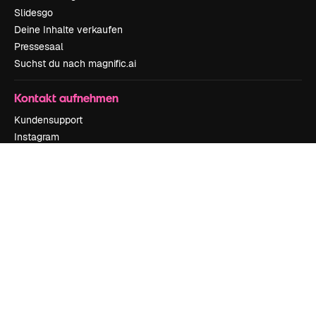
Slidesgo
Deine Inhalte verkaufen
Pressesaal
Suchst du nach magnific.ai
Kontakt aufnehmen
Kundensupport
Instagram
YouTube
LinkedIn
TikTok
Discord
X
Reddit
Copyright © 2010-
2026
Freepik Company S.L.U.
Alle Rechte vorbehalten
.