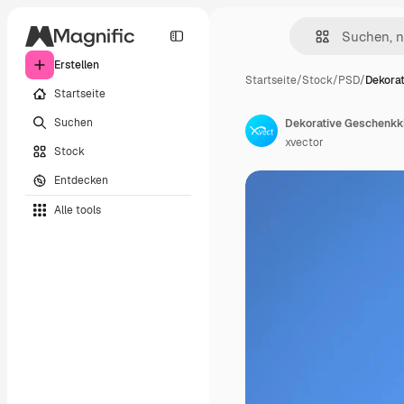
Erstellen
Startseite
/
Stock
/
PSD
/
Dekora
Startseite
Suchen
Dekorative Geschenkkis
xvector
Stock
Entdecken
Alle tools