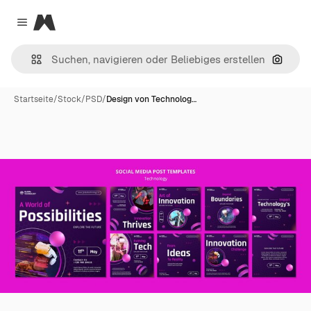
Magnific
Close menu
Nach B
Startseite
/
Stock
/
PSD
/
Design von Technolog…