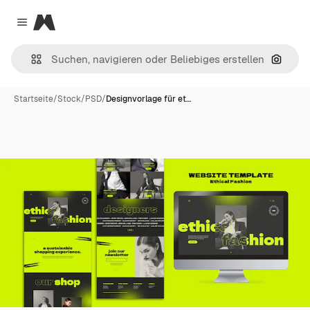
Magnific
Close menu
Nach B
Startseite
/
Stock
/
PSD
/
Designvorlage für et…