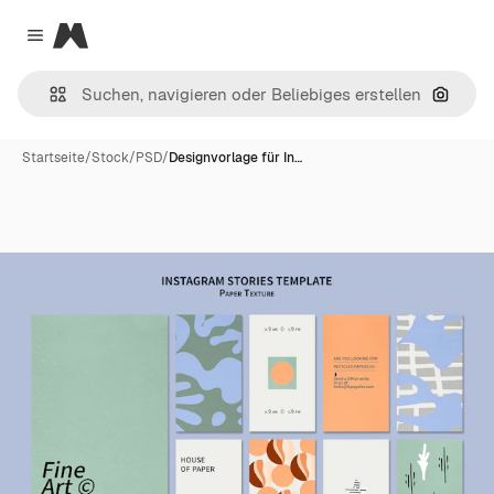
Magnific
Close menu
Nach B
Startseite
/
Stock
/
PSD
/
Designvorlage für In…