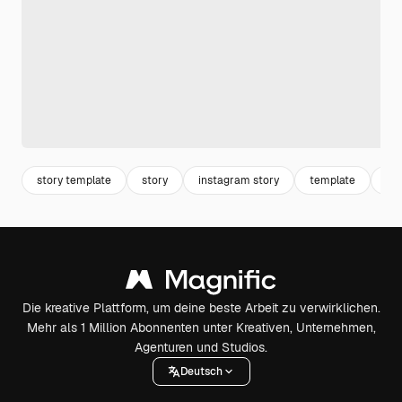
story template
story
instagram story
template
in
Die kreative Plattform, um deine beste Arbeit zu verwirklichen.
Mehr als 1 Million Abonnenten unter Kreativen, Unternehmen,
Agenturen und Studios.
Deutsch