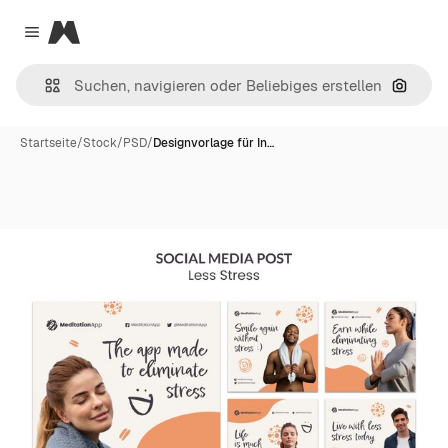
Magnific
Close menu
Nach B
Startseite
/
Stock
/
PSD
/
Designvorlage für In…