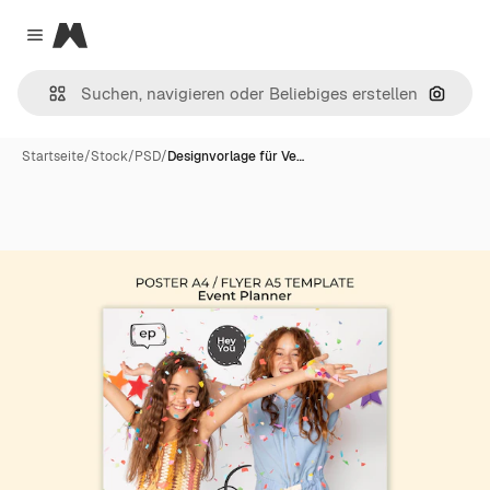
Magnific
Close menu
Nach B
Startseite
/
Stock
/
PSD
/
Designvorlage für Ve…