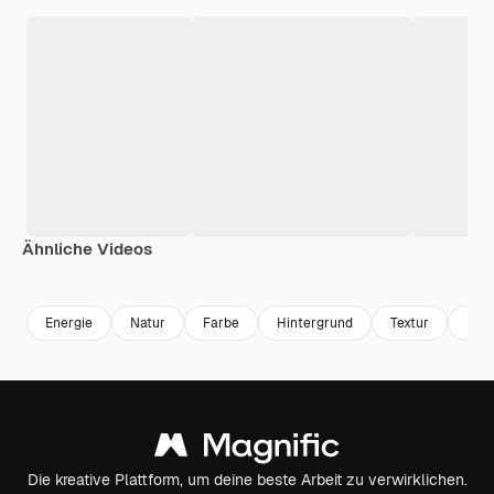
Ähnliche Videos
Premium
Premium
Generiert von KI
Premium
Premium
Energie
Natur
Farbe
Hintergrund
Textur
Male
Die kreative Plattform, um deine beste Arbeit zu verwirklichen.