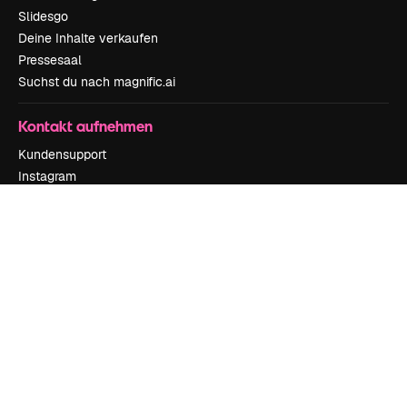
Slidesgo
Deine Inhalte verkaufen
Pressesaal
Suchst du nach magnific.ai
Kontakt aufnehmen
Kundensupport
Instagram
YouTube
LinkedIn
TikTok
Discord
X
Reddit
Copyright © 2010-
2026
Freepik Company S.L.U.
Alle Rechte vorbehalten
.