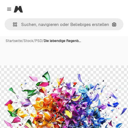
Magnific
Close menu
Nach B
Startseite
/
Stock
/
PSD
/
Die lebendige Regenb…