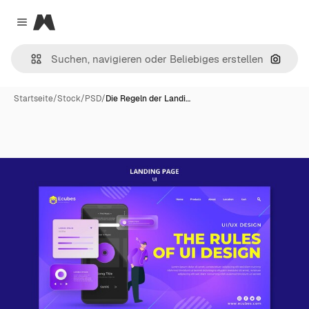
Magnific
Close menu
Nach B
Startseite
/
Stock
/
PSD
/
Die Regeln der Landi…