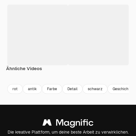
Ähnliche Videos
Premium
Premium
Generiert von KI
Premium
Premium
Generiert v
rot
antik
Farbe
Detail
schwarz
Geschichte
Die kreative Plattform, um deine beste Arbeit zu verwirklichen.