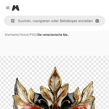
Magnific
Close menu
Nach B
Startseite
/
Stock
/
PSD
/
Die venezianische Ma…