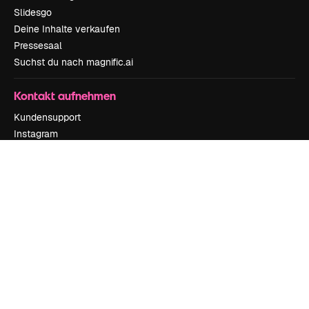
Slidesgo
Deine Inhalte verkaufen
Pressesaal
Suchst du nach magnific.ai
Kontakt aufnehmen
Kundensupport
Instagram
YouTube
LinkedIn
TikTok
Discord
X
Reddit
Copyright © 2010-
2026
Freepik Company S.L.U.
Alle Rechte vorbehalten
.