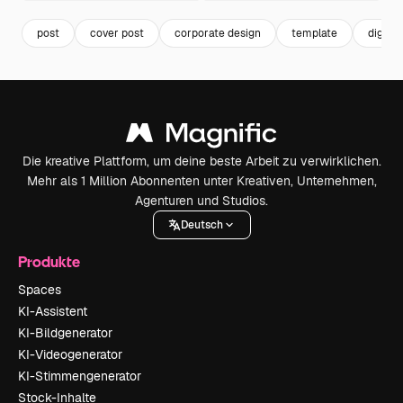
post
cover post
corporate design
template
digita
Die kreative Plattform, um deine beste Arbeit zu verwirklichen.
Mehr als 1 Million Abonnenten unter Kreativen, Unternehmen,
Agenturen und Studios.
Deutsch
Produkte
Spaces
KI-Assistent
KI-Bildgenerator
KI-Videogenerator
KI-Stimmengenerator
Stock-Inhalte