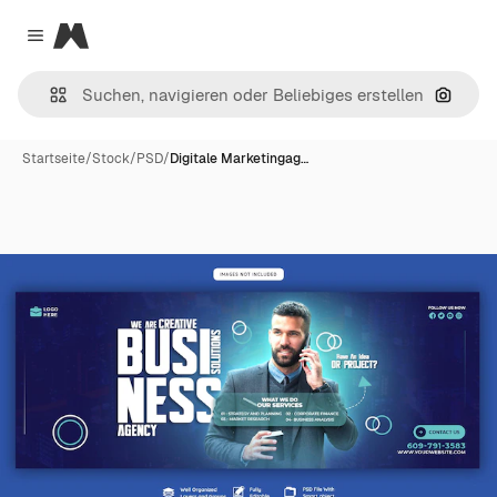
Magnific
Close menu
Nach B
Startseite
/
Stock
/
PSD
/
Digitale Marketingag…