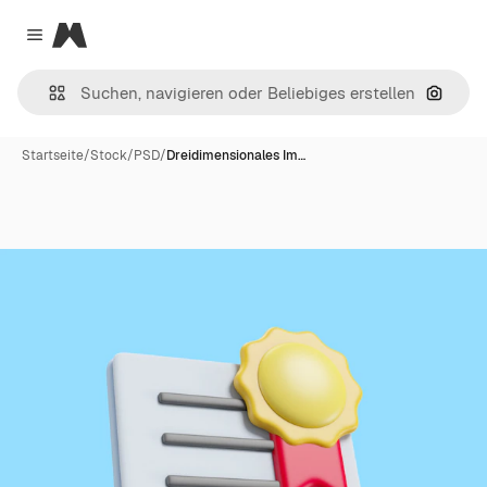
Magnific
Close menu
Nach B
Startseite
/
Stock
/
PSD
/
Dreidimensionales Im…