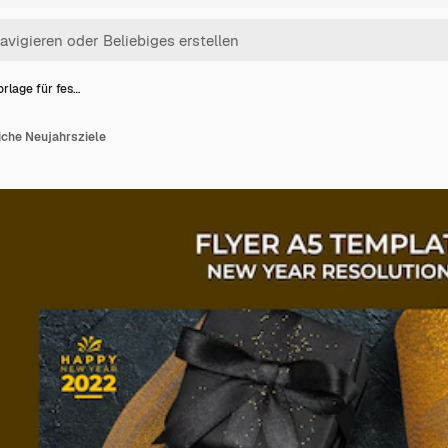
rlage für fes…
iche Neujahrsziele