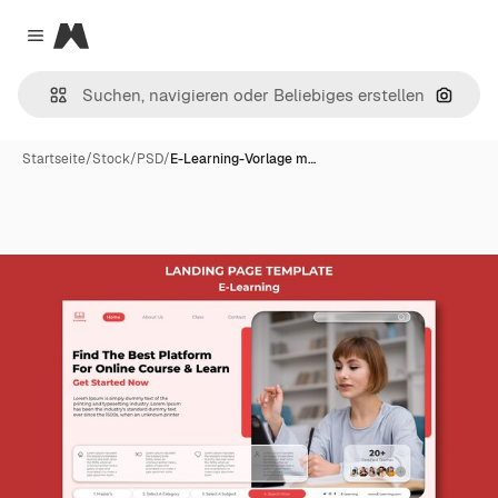
Magnific
Close menu
Nach B
Startseite
/
Stock
/
PSD
/
E-Learning-Vorlage m…