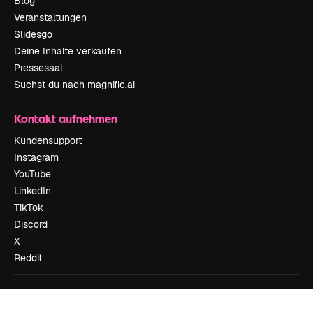
Blog
Veranstaltungen
Slidesgo
Deine Inhalte verkaufen
Pressesaal
Suchst du nach magnific.ai
Kontakt aufnehmen
Kundensupport
Instagram
YouTube
LinkedIn
TikTok
Discord
X
Reddit
Copyright © 2010-
2026
Freepik Company S.L.U.
Alle Rechte vorbehalten
.