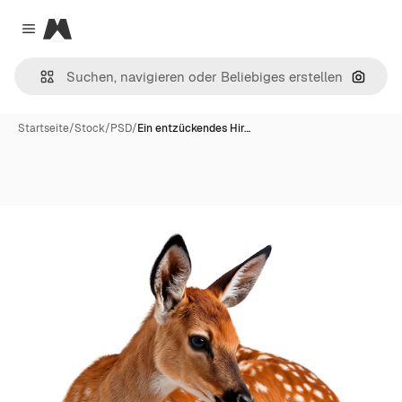
Magnific
Close menu
Nach B
Startseite
/
Stock
/
PSD
/
Ein entzückendes Hir…