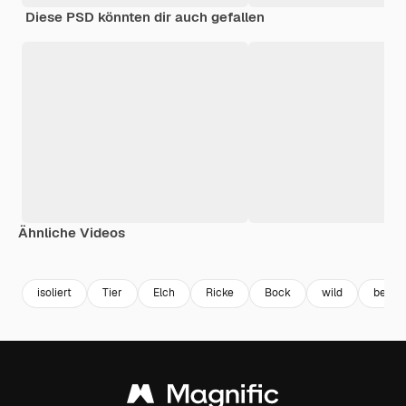
Diese PSD könnten dir auch gefallen
Ähnliche Videos
Premium
Premium
Generiert von KI
Premium
Premium
Generiert v
isoliert
Tier
Elch
Ricke
Bock
wild
bezau