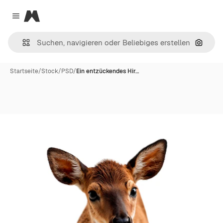
Magnific
Close menu
Nach B
Startseite
/
Stock
/
PSD
/
Ein entzückendes Hir…