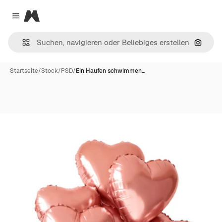
Magnific
Close menu
Nach B
Startseite
/
Stock
/
PSD
/
Ein Haufen schwimmen…