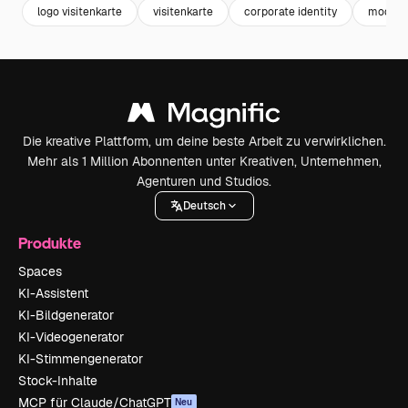
logo visitenkarte
visitenkarte
corporate identity
moderne
Die kreative Plattform, um deine beste Arbeit zu verwirklichen.
Mehr als 1 Million Abonnenten unter Kreativen, Unternehmen,
Agenturen und Studios.
Deutsch
Produkte
Spaces
KI-Assistent
KI-Bildgenerator
KI-Videogenerator
KI-Stimmengenerator
Stock-Inhalte
MCP für Claude/ChatGPT
Neu