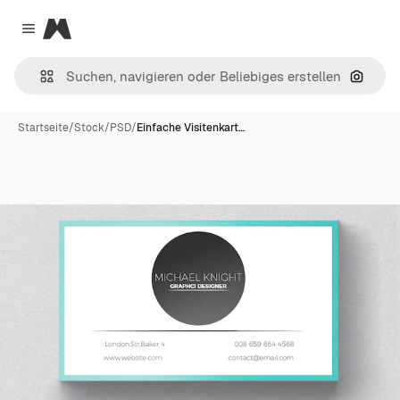
Magnific
Close menu
Nach B
Startseite
/
Stock
/
PSD
/
Einfache Visitenkart…