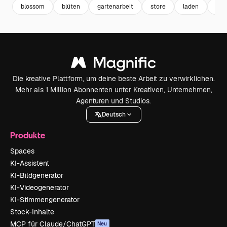
blossom
blüten
gartenarbeit
store
laden
ein
Die kreative Plattform, um deine beste Arbeit zu verwirklichen.
Mehr als 1 Million Abonnenten unter Kreativen, Unternehmen,
Agenturen und Studios.
Deutsch
Produkte
Spaces
KI-Assistent
KI-Bildgenerator
KI-Videogenerator
KI-Stimmengenerator
Stock-Inhalte
MCP für Claude/ChatGPT
Neu