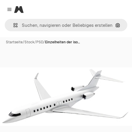
Magnific
Close menu
Nach B
Startseite
/
Stock
/
PSD
/
Einzelheiten der iso…