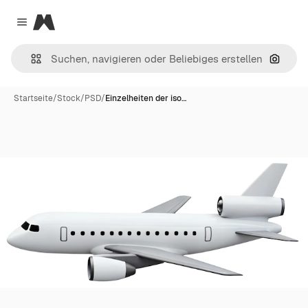
Magnific
Close menu
Nach B
Startseite
/
Stock
/
PSD
/
Einzelheiten der iso…