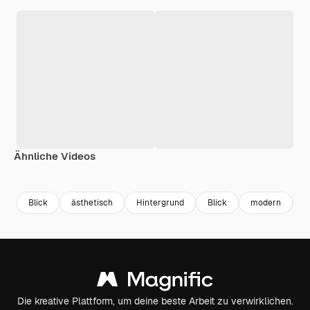
Ähnliche Videos
Premium
Premium
Generiert von KI
Premium
Premium
Generiert v
Blick
ästhetisch
Hintergrund
Blick
modern
J
Die kreative Plattform, um deine beste Arbeit zu verwirklichen.