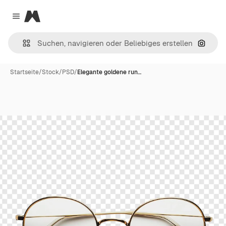
Magnific
Close menu
Nach B
Startseite
/
Stock
/
PSD
/
Elegante goldene run…