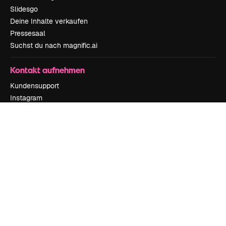
Slidesgo
Deine Inhalte verkaufen
Pressesaal
Suchst du nach magnific.ai
Kontakt aufnehmen
Kundensupport
Instagram
YouTube
LinkedIn
TikTok
Discord
X
Reddit
Copyright © 2010-
2026
Freepik Company S.L.U.
Alle Rechte vorbehalten
.