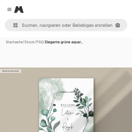
Magnific
Close menu
Nach B
Startseite
/
Stock
/
PSD
/
Elegante grüne aquar…