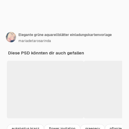
Elegante grüne aquarellblätter einladungskartenvorlage
mariadetarosarinda
Diese PSD könnten dir auch gefallen
eukalyptus kranz
flower invitation
greenery
pflanzen r