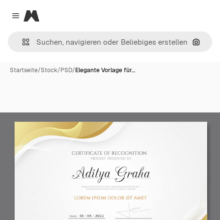
Magnific
Close menu
Nach B
Startseite
/
Stock
/
PSD
/
Elegante Vorlage für…