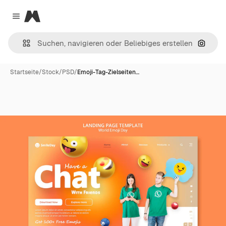
Magnific
Close menu
Nach B
Startseite
/
Stock
/
PSD
/
Emoji-Tag-Zielseiten…