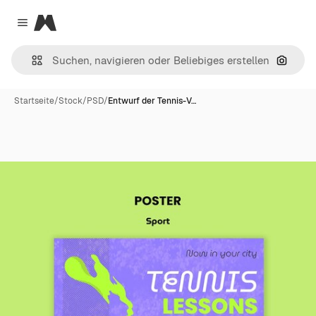
Magnific
Close menu
Nach B
Startseite
/
Stock
/
PSD
/
Entwurf der Tennis-V…