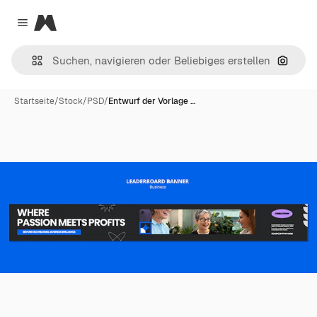
Magnific
Close menu
Nach B
Startseite
/
Stock
/
PSD
/
Entwurf der Vorlage …