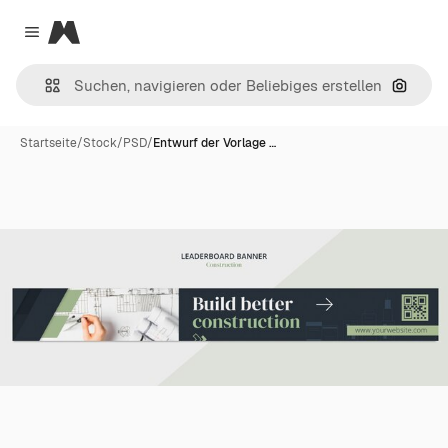
Magnific
Close menu
Nach B
Startseite
/
Stock
/
PSD
/
Entwurf der Vorlage …