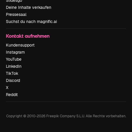
Slidesgo
Deine Inhalte verkaufen
Pressesaal
Suchst du nach magnific.ai
Kontakt aufnehmen
Kundensupport
Instagram
YouTube
LinkedIn
TikTok
Discord
X
Reddit
Copyright © 2010-
2026
Freepik Company S.L.U.
Alle Rechte vorbehalten
.