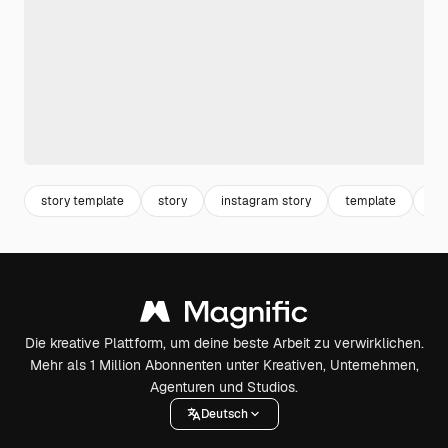
story template
story
instagram story
template
in
Die kreative Plattform, um deine beste Arbeit zu verwirklichen.
Mehr als 1 Million Abonnenten unter Kreativen, Unternehmen,
Agenturen und Studios.
Deutsch