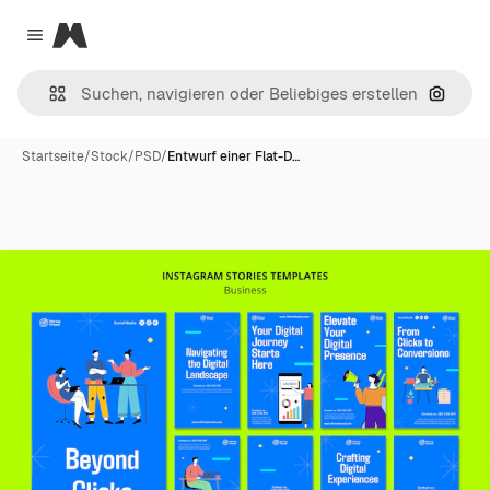
Magnific
Close menu
Nach B
Startseite
/
Stock
/
PSD
/
Entwurf einer Flat-D…