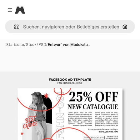
Magnific
Close menu
Nach B
Startseite
/
Stock
/
PSD
/
Entwurf von Modekata…