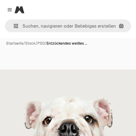
Magnific
Close menu
Nach B
Startseite
/
Stock
/
PSD
/
Entzückendes weißes …