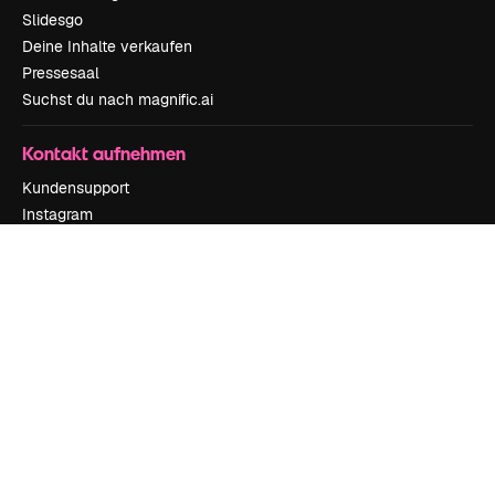
Slidesgo
Deine Inhalte verkaufen
Pressesaal
Suchst du nach magnific.ai
Kontakt aufnehmen
Kundensupport
Instagram
YouTube
LinkedIn
TikTok
Discord
X
Reddit
Copyright © 2010-
2026
Freepik Company S.L.U.
Alle Rechte vorbehalten
.