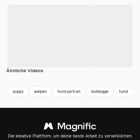
Ähnliche Videos
Premium
Premium
Premium
Premium
puppy
welpen
hund portrait
bulldogge
hund
Die kreative Plattform, um deine beste Arbeit zu verwirklichen.