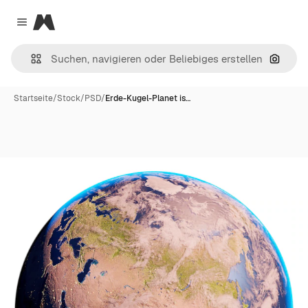
Magnific
Close menu
Nach B
Startseite
/
Stock
/
PSD
/
Erde-Kugel-Planet is…