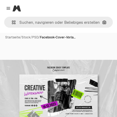
Magnific
Close menu
Nach B
Startseite
/
Stock
/
PSD
/
Facebook-Cover-Vorla…