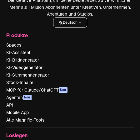
Die kreative Plattform, um deine beste Arbeit zu verwirklichen.
Mehr als 1 Million Abonnenten unter Kreativen, Unternehmen,
Agenturen und Studios.
Deutsch
Produkte
Spaces
KI-Assistent
KI-Bildgenerator
KI-Videogenerator
KI-Stimmengenerator
Stock-Inhalte
MCP für Claude/ChatGPT
Neu
Agenten
Neu
API
Mobile App
Alle Magnific-Tools
Loslegen